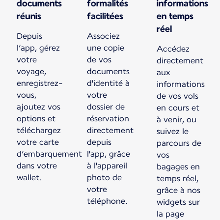
documents
formalités
informations
réunis
facilitées
en temps
réel
Depuis
Associez
l’app, gérez
une copie
Accédez
votre
de vos
directement
voyage,
documents
aux
enregistrez-
d'identité à
informations
vous,
votre
de vos vols
ajoutez vos
dossier de
en cours et
options et
réservation
à venir, ou
téléchargez
directement
suivez le
votre carte
depuis
parcours de
d’embarquement
l'app, grâce
vos
dans votre
à l'appareil
bagages en
wallet.
photo de
temps réel,
votre
grâce à nos
téléphone.
widgets sur
la page