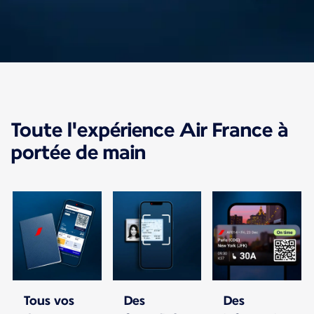
L'app fait le plein de
Toute l'expérience Air France à
nouveautés
portée de main
Avec l'application Air France, gérez votre
voyage, de l'achat du billet jusqu'à votre
arrivée à destination.
Tous vos
Des
Des