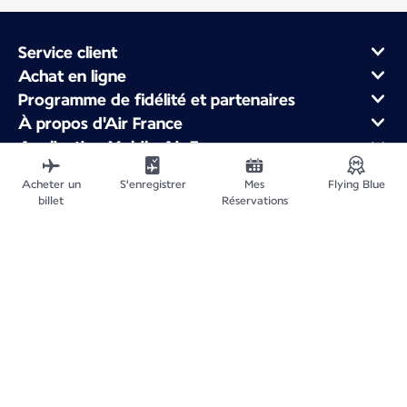
Service client
Achat en ligne
Programme de fidélité et partenaires
À propos d'Air France
Application Mobile Air France
Vols au départ de
Acheter un
S'enregistrer
Mes
Flying Blue
Vols en France
billet
Réservations
Voyager dans le Monde
Plan du site
Informations légales
Politique de confidentialité
Accessibilité : non conforme
Gestion des cookies