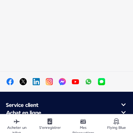
Service client
Achat en ligne
Programme de fidélité et partenaires
À propos d'Air France
Acheter un
S'enregistrer
Mes
Flying Blue