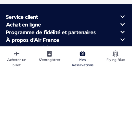
Service client
Achat en ligne
Programme de fidélité et partenaires
À propos d'Air France
Application Mobile Air France
Vols au départ de
Acheter un
S'enregistrer
Mes
Flying Blue
Vols en France
billet
Réservations
Voyager dans le Monde
Plan du site
Informations légales
Politique de confidentialité
Accessibilité : non conforme
Gestion des cookies