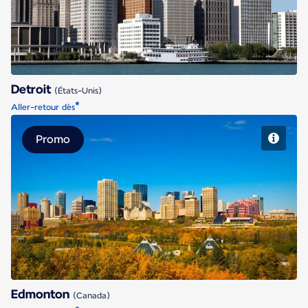
Detroit
(États-Unis)
*
Aller-retour dès
Promo
Edmonton
Edmonton
(Canada)