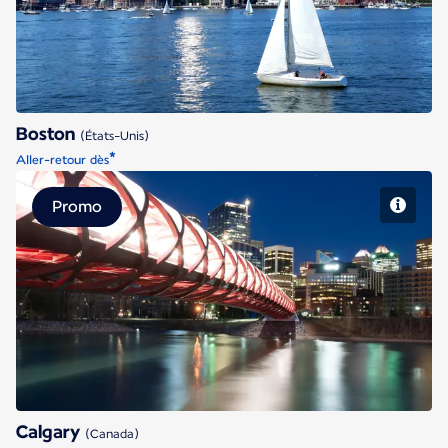
Boston
(États-Unis)
*
Aller-retour dès
Promo
Calgary
Calgary
(Canada)