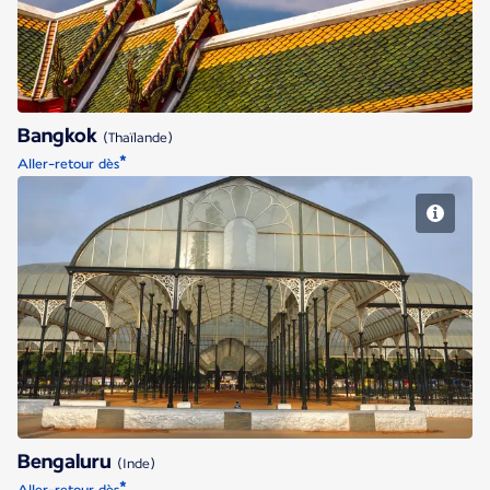
Bangkok
(Thaïlande)
*
Aller-retour dès
Bengaluru
Bengaluru
(Inde)
*