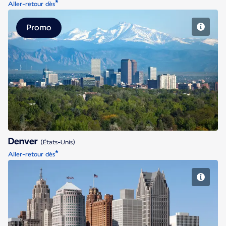
*
Aller-retour dès
Promo
Denver
Denver
(États-Unis)
*
Aller-retour dès
Detroit