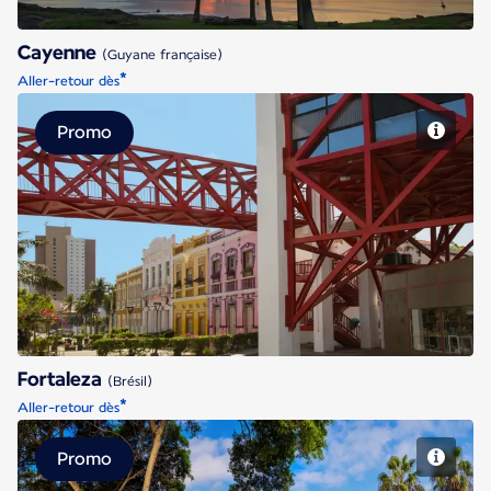
Cayenne
(Guyane française)
*
Aller-retour dès
Promo
Fortaleza
Fortaleza
(Brésil)
*
Aller-retour dès
Promo