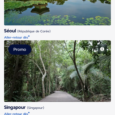
Séoul
(République de Corée)
*
Aller-retour dès
Promo
Singapour
Singapour
(Singapour)
*
Aller-retour dès