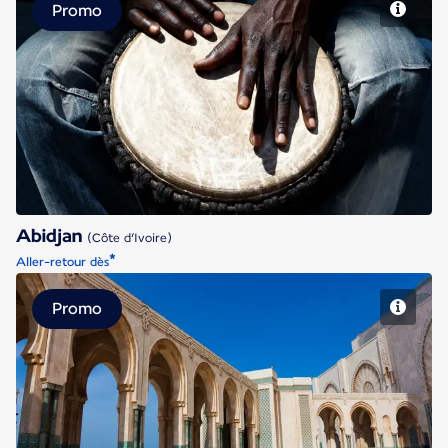
Promo
Abidjan
Abidjan
(Côte d’Ivoire)
*
Aller-retour dès
Promo
Casablanca