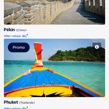
Pékin
(Chine)
*
Aller-retour dès
Promo
Phuket
Phuket
(Thaïlande)
*
Aller-retour dès