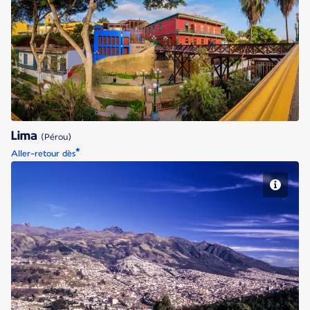
Lima
Lima
(Pérou)
*
Aller-retour dès
Quito