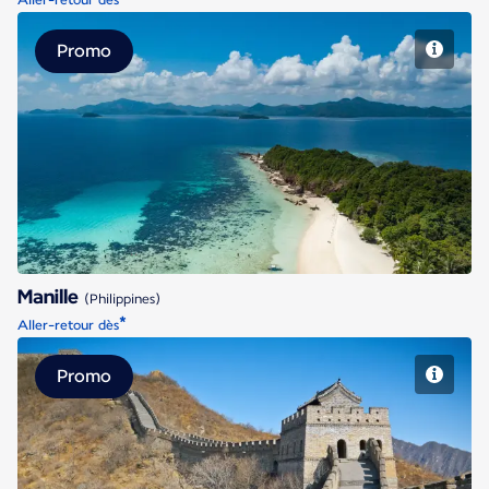
Aller-retour dès
Promo
Manille
Manille
(Philippines)
*
Aller-retour dès
Promo
Pékin