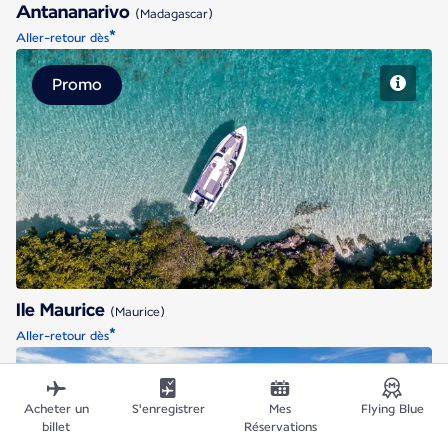
Antananarivo
(Madagascar)
*
Aller-retour dès
Promo
Ile Maurice
Ile Maurice
(Maurice)
*
Aller-retour dès
Promo
Acheter un
S'enregistrer
Mes
Flying Blue
billet
Réservations