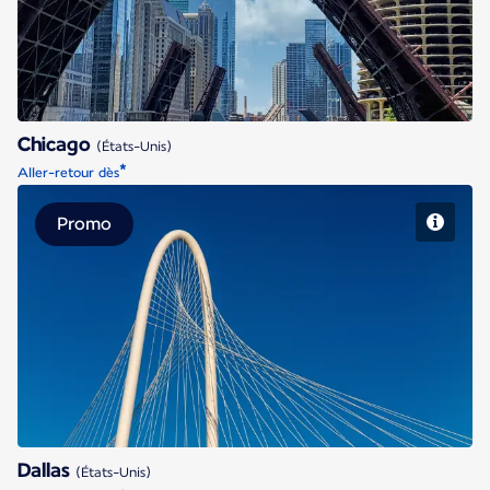
Chicago
(États-Unis)
*
Aller-retour dès
Promo
Dallas
Dallas
(États-Unis)