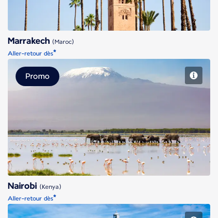
Marrakech
(Maroc)
*
Aller-retour dès
Promo
Nairobi
Nairobi
(Kenya)
*
Aller-retour dès