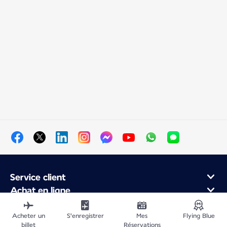
Service client
Achat en ligne
Programme de fidélité et partenaires
À propos d'Air France
Acheter un
S'enregistrer
Mes
Flying Blue
billet
Réservations