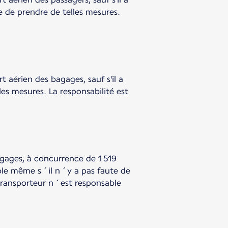
le de prendre de telles mesures.
 aérien des bagages, sauf s'il a
lles mesures. La responsabilité est
agages, à concurrence de 1 519
able même s´il n´y a pas faute de
 transporteur n´est responsable