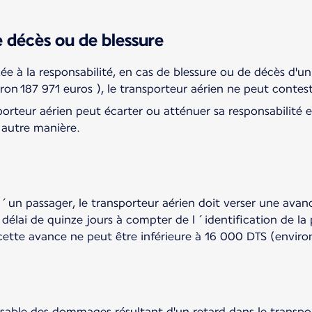
e décès ou de blessure
ixée à la responsabilité, en cas de blessure ou de décès d
ron 187 971 euros ), le transporteur aérien ne peut contes
rteur aérien peut écarter ou atténuer sa responsabilité en
 autre manière.
´un passager, le transporteur aérien doit verser une avanc
lai de quinze jours à compter de l´identification de la 
cette avance ne peut être inférieure à 16 000 DTS (enviro
sable des dommages résultant d'un retard dans le transport 