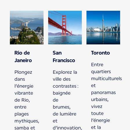
Rio de
San
Toronto
Janeiro
Francisco
Entre
quartiers
Plongez
Explorez la
multiculturels
dans
ville des
et
l’énergie
contrastes :
panoramas
vibrante
baignée
urbains,
de Rio,
de
vivez
entre
brumes,
toute
plages
de lumière
l’énergie
mythiques,
et
et la
samba et
d’innovation,