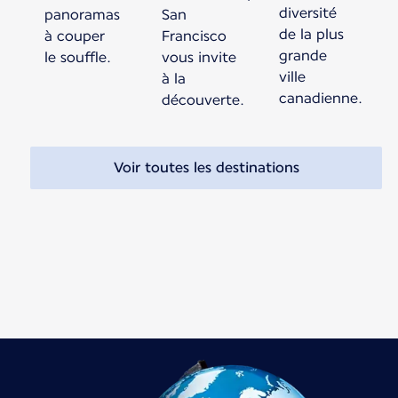
diversité
panoramas
San
de la plus
à couper
Francisco
grande
le souffle.
vous invite
ville
à la
canadienne.
découverte.
Voir toutes les destinations
Nouveau contenu disponible 1 sur 1