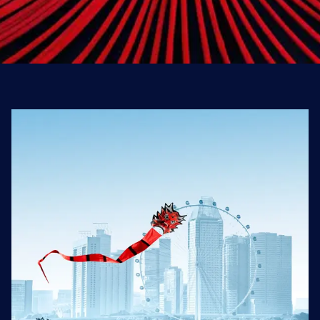
Près de 1000
destinations pour
élargir vos horizons
Explorez le monde avec Air France et ses
partenaires, et laissez-vous porter vers des
destinations d’exception. Notre réseau
relie les envies d’ailleurs aux possibilités de
départ.