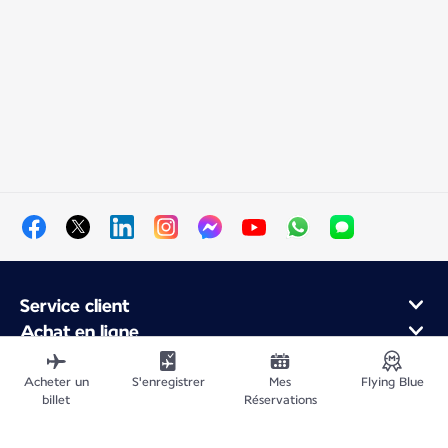
Service client
Achat en ligne
Programme de fidélité et partenaires
À propos d'Air France
Acheter un
S'enregistrer
Mes
Flying Blue
billet
Réservations
Application Mobile Air France
Vols au départ de