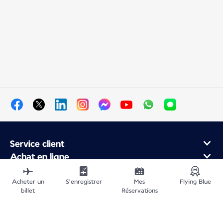
Service client
Achat en ligne
Programme de fidélité et partenaires
À propos d'Air France
Acheter un
S'enregistrer
Mes
Flying Blue
billet
Réservations
Application Mobile Air France
Vols au départ de
Vols en France