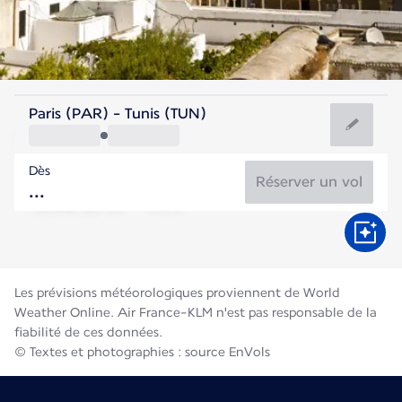
Tunisie
Paris (PAR) - Tunis (TUN)
Tunis
Dès
28°C
Tunisie
Réserver un vol
Durée du vol
Août
Les prévisions météorologiques proviennent de World
Weather Online. Air France-KLM n'est pas responsable de la
fiabilité de ces données.
© Textes et photographies : source EnVols