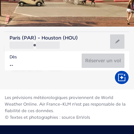
Etats-Unis
Paris (PAR) - Houston (HOU)
Houston
Dès
30°C
Etats-Unis
Réserver un vol
Durée du vol
Août
Les prévisions météorologiques proviennent de World
Weather Online. Air France-KLM n'est pas responsable de la
fiabilité de ces données.
© Textes et photographies : source EnVols