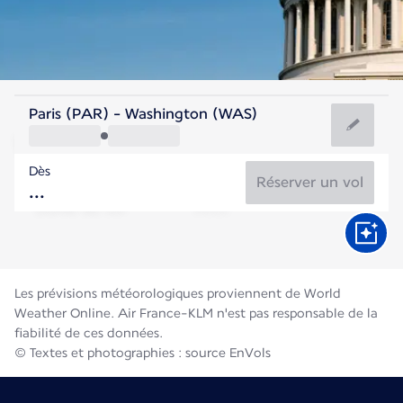
Etats-Unis
Paris (PAR) - Washington (WAS)
Washington
Dès
25°C
Etats-Unis
Réserver un vol
Durée du vol
Août
Les prévisions météorologiques proviennent de World
Weather Online. Air France-KLM n'est pas responsable de la
fiabilité de ces données.
© Textes et photographies : source EnVols