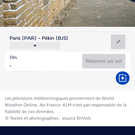
Chine
Paris (PAR) - Pékin (BJS)
Beijing
Dès
25°C
Chine
Réserver un vol
Durée du vol
Août
Les prévisions météorologiques proviennent de World
Weather Online. Air France-KLM n'est pas responsable de la
fiabilité de ces données.
© Textes et photographies : source EnVols