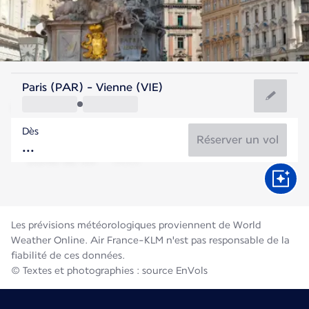
Autriche
Paris (PAR) - Vienne (VIE)
Vienne
Dès
22°C
Autriche
Réserver un vol
Durée du vol
Août
Les prévisions météorologiques proviennent de World
Weather Online. Air France-KLM n'est pas responsable de la
fiabilité de ces données.
© Textes et photographies : source EnVols