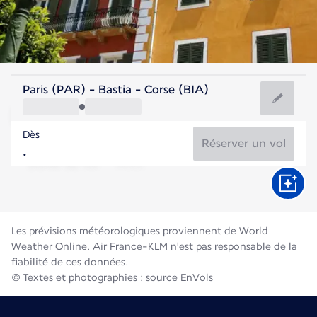
France
Paris (PAR) - Bastia - Corse (BIA)
Bastia
Dès
25°C
France
Réserver un vol
Durée du vol
Août
Les prévisions météorologiques proviennent de World
Weather Online. Air France-KLM n'est pas responsable de la
fiabilité de ces données.
© Textes et photographies : source EnVols