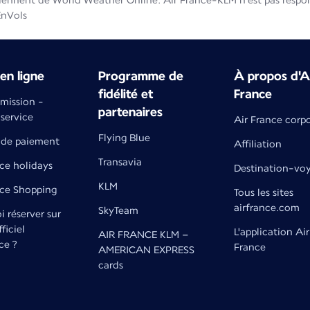
iennent de World Weather Online. Air France-KLM n'est pas respons
EnVols
en ligne
Programme de
À propos d'A
fidélité et
France
émission -
partenaires
 service
Air France corp
Flying Blue
de paiement
Affiliation
Transavia
ce holidays
Destination-vo
KLM
nce Shopping
Tous les sites
airfrance.com
SkyTeam
 réserver sur
fficiel
L'application Air
AIR FRANCE KLM –
ce ?
France
AMERICAN EXPRESS
cards