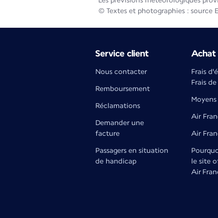
Les prévisions météorologiques prov
© Textes et photographies : source 
Service client
Achat 
Nous contacter
Frais d'
Frais de
Remboursement
Moyens 
Réclamations
Air Fran
Demander une
facture
Air Fra
Passagers en situation
Pourquoi
de handicap
le site o
Air Fran