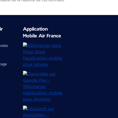
able de la fiabilité de ces données.
ir
Application
Mobile Air France
orate
yage