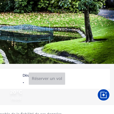
Dès
Réserver un vol
20°C
Août