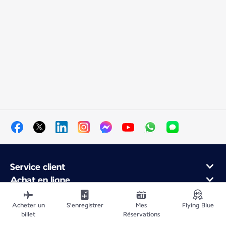
Service client
Achat en ligne
Programme de fidélité et partenaires
À propos d'Air France
Acheter un
S'enregistrer
Mes
Flying Blue
billet
Réservations
Application Mobile Air France