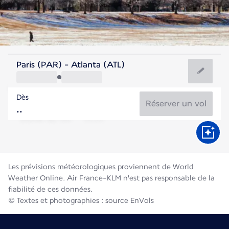
Etats-Unis
Paris (PAR) - Atlanta (ATL)
Atlanta
Dès
26°C
Etats-Unis
Réserver un vol
Durée du vol
Août
Les prévisions météorologiques proviennent de World
Weather Online. Air France-KLM n'est pas responsable de la
fiabilité de ces données.
© Textes et photographies : source EnVols