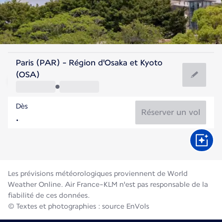
Japon
Paris (PAR) - Région d'Osaka et Kyoto
Osaka
(OSA)
28°C
Japon
Dès
Durée du vol
Août
Réserver un vol
Les prévisions météorologiques proviennent de World
Weather Online. Air France-KLM n'est pas responsable de la
fiabilité de ces données.
© Textes et photographies : source EnVols