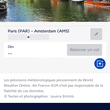
Pays Bas
Paris (PAR) - Amsterdam (AMS)
Amsterdam
Dès
18°C
Pays Bas
Réserver un vol
Durée du vol
Août
Les prévisions météorologiques proviennent de World
Weather Online. Air France-KLM n'est pas responsable de la
fiabilité de ces données.
© Textes et photographies : source EnVols