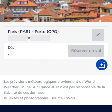
Portugal
Paris (PAR) - Porto (OPO)
Porto
Dès
21°C
Portugal
Réserver un vol
Durée du vol
Août
Les prévisions météorologiques proviennent de World
Weather Online. Air France-KLM n'est pas responsable de la
fiabilité de ces données.
© Textes et photographies : source EnVols