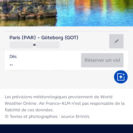
Suède
Paris (PAR) - Göteborg (GOT)
Göteborg
Dès
16°C
Suède
Réserver un vol
Durée du vol
Août
Les prévisions météorologiques proviennent de World
Weather Online. Air France-KLM n'est pas responsable de la
fiabilité de ces données.
© Textes et photographies : source EnVols