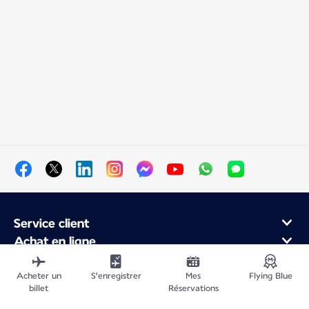
Service client
Achat en ligne
Programme de fidélité et partenaires
À propos d'Air France
Acheter un
S'enregistrer
Mes
Flying Blue
billet
Réservations
Application Mobile Air France