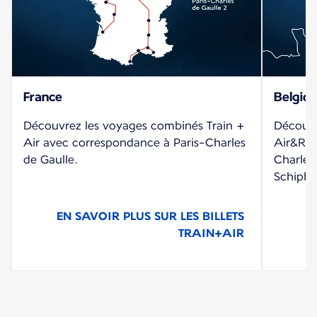
France
Belgiq
Découvrez les voyages combinés Train +
Découvr
Air avec correspondance à Paris-Charles
Air&Rai
de Gaulle.
Charles
Schipho
EN SAVOIR PLUS SUR LES BILLETS
E
TRAIN+AIR