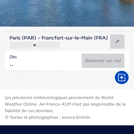
Allemagne
Paris (PAR) - Francfort-sur-le-Main (FRA)
Francfort
Dès
21°C
Allemagne
Réserver un vol
Durée du vol
Août
Les prévisions météorologiques proviennent de World
Weather Online. Air France-KLM n'est pas responsable de la
fiabilité de ces données.
© Textes et photographies : source EnVols