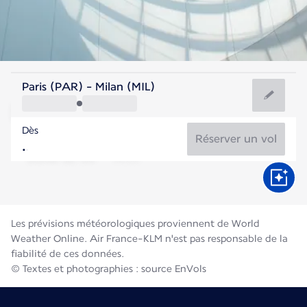
Italie
Paris (PAR) - Milan (MIL)
Milan
Dès
24°C
Italie
Réserver un vol
Durée du vol
Août
Les prévisions météorologiques proviennent de World
Weather Online. Air France-KLM n'est pas responsable de la
fiabilité de ces données.
© Textes et photographies : source EnVols