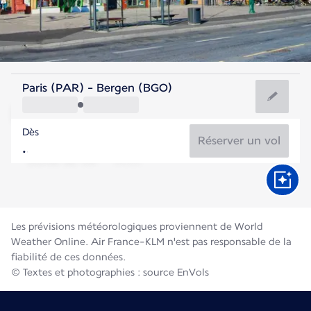
Norvège
Paris (PAR) - Bergen (BGO)
Bergen
Dès
14°C
Norvège
Réserver un vol
Durée du vol
Août
Les prévisions météorologiques proviennent de World
Weather Online. Air France-KLM n'est pas responsable de la
fiabilité de ces données.
© Textes et photographies : source EnVols