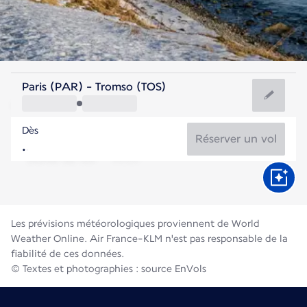
Norvège
Paris (PAR) - Tromso (TOS)
Tromso
Dès
11°C
Norvège
Réserver un vol
Durée du vol
Août
Les prévisions météorologiques proviennent de World
Weather Online. Air France-KLM n'est pas responsable de la
fiabilité de ces données.
© Textes et photographies : source EnVols